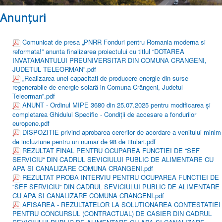
Monitorul Oficial Local
Anunțuri
Formulare online
Anunţuri
Comunicat de presa „PNRR Fonduri pentru Romania moderna si
reformata!” anunta finalizarea proiectului cu titlul “DOTAREA
Contact
INVATAMANTULUI PREUNIVERSITAR DIN COMUNA CRANGENI,
Proiecte locale
JUDETUL TELEORMAN”.pdf
„Realizarea unei capacitati de producere energie din surse
regenerabile de energie solară in Comuna Crângeni, Judetul
Teleorman”.pdf
ANUNT - Ordinul MIРЕ 3680 din 25.07.2025 pentru modificarea şi
completarea Ghidului Specific - Condiții de accesare a fondurilor
europene.pdf
DISPOZITIE privind aprobarea cererilor de acordare a venitului minim
de incluziune pentru un numar de 98 de titulari.pdf
REZULTAT FINAL PENTRU OCUPAREA FUNCTIEI DE ''SEF
SERVICIU'' DIN CADRUL SEVICIULUI PUBLIC DE ALIMENTARE CU
APA SI CANALIZARE COMUNA CRANGENI.pdf
REZULTAT PROBA INTERVIU PENTRU OCUPAREA FUNCTIEI DE
''SEF SERVICIU'' DIN CADRUL SEVICIULUI PUBLIC DE ALIMENTARE
CU APA SI CANALIZARE COMUNA CRANGENI.pdf
AFISAREA - REZULTATELOR LA SOLUTIONAREA CONTESTATIEI
PENTRU CONCURSUL (CONTRACTUAL) DE CASIER DIN CADRUL