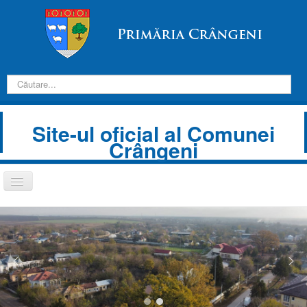
Introduceți
căutarea
dorită:
Site-ul oficial al Comunei
Crângeni
Comută
navigarea
Despre Noi
Informații de interes public
Transparență decizională
Prezentare comună