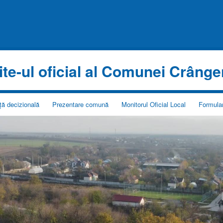
ite-ul oficial al Comunei Crânge
ță decizională
Prezentare comună
Monitorul Oficial Local
Formular