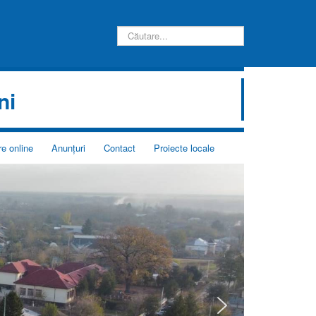
Introduceți
căutarea
dorită:
ni
e online
Anunţuri
Contact
Proiecte locale