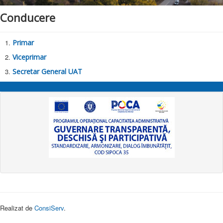
Monitorul Oficial Local
Conducere
Formulare online
Anunţuri
Primar
Contact
Viceprimar
Proiecte locale
Secretar General UAT
Realizat de
ConsiServ
.