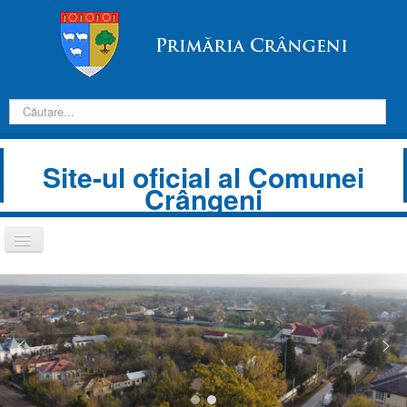
Introduceți
căutarea
dorită:
Site-ul oficial al Comunei
Crângeni
Comută
navigarea
Despre Noi
Informații de interes public
Transparență decizională
Prezentare comună