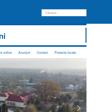
Introduceți
căutarea
dorită:
ni
e online
Anunţuri
Contact
Proiecte locale