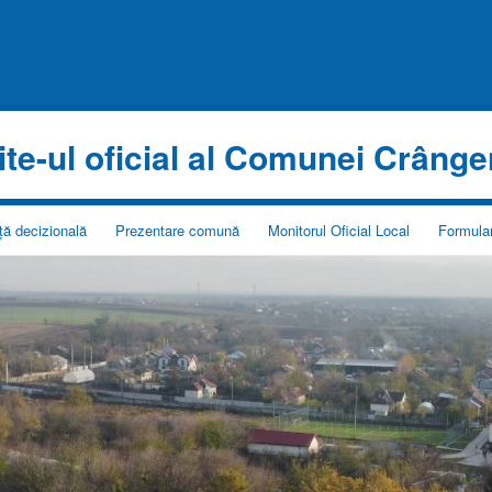
ite-ul oficial al Comunei Crânge
ță decizională
Prezentare comună
Monitorul Oficial Local
Formular