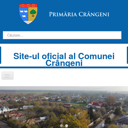
Introduceți
căutarea
dorită:
Site-ul oficial al Comunei
Crângeni
Comută
navigarea
Despre Noi
Informații de interes public
Transparență decizională
Prezentare comună