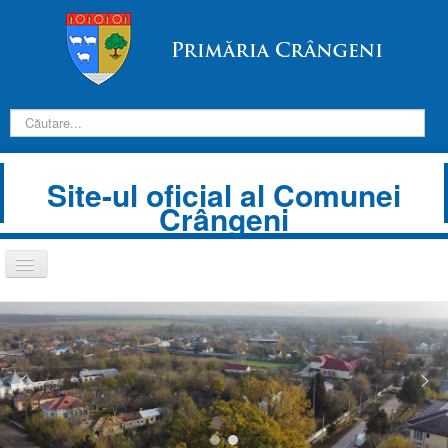
Introduceți
căutarea
dorită:
Site-ul oficial al Comunei
Crângeni
Comută
navigarea
Despre Noi
Informații de interes public
Transparență decizională
Prezentare comună