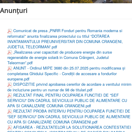
Monitorul Oficial Local
Anunțuri
Formulare online
Anunţuri
Contact
Comunicat de presa „PNRR Fonduri pentru Romania moderna si
reformata!” anunta finalizarea proiectului cu titlul “DOTAREA
Proiecte locale
INVATAMANTULUI PREUNIVERSITAR DIN COMUNA CRANGENI,
JUDETUL TELEORMAN”.pdf
„Realizarea unei capacitati de producere energie din surse
regenerabile de energie solară in Comuna Crângeni, Judetul
Teleorman”.pdf
ANUNT - Ordinul MIРЕ 3680 din 25.07.2025 pentru modificarea şi
completarea Ghidului Specific - Condiții de accesare a fondurilor
europene.pdf
DISPOZITIE privind aprobarea cererilor de acordare a venitului minim
de incluziune pentru un numar de 98 de titulari.pdf
REZULTAT FINAL PENTRU OCUPAREA FUNCTIEI DE ''SEF
SERVICIU'' DIN CADRUL SEVICIULUI PUBLIC DE ALIMENTARE CU
APA SI CANALIZARE COMUNA CRANGENI.pdf
REZULTAT PROBA INTERVIU PENTRU OCUPAREA FUNCTIEI DE
''SEF SERVICIU'' DIN CADRUL SEVICIULUI PUBLIC DE ALIMENTARE
CU APA SI CANALIZARE COMUNA CRANGENI.pdf
AFISAREA - REZULTATELOR LA SOLUTIONAREA CONTESTATIEI